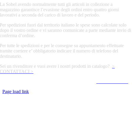
La Sobel avendo normalmente tutti gli articoli in collezione a
magazzino garantisce l’evasione degli ordini entro quattro giorni
lavorativi a seconda del carico di lavoro e del periodo.
Per spedizioni fuori dal territorio italiano le spese sono calcolate solo
dopo il vostro ordine e vi saranno comunicate a parte mediante invio di
conferma d’ordine.
Per tutte le spedizioni e per le consegne su appuntamento effettuate
tramite corriere e’ obbligatorio indicare il numero di telefono del
destinatario.
Sei un rivenditore e vuoi avere i nostri prodotti in catalogo?
>
CONTATTACI >
Copyright 2026 | All Rights Reserved | design by
Daniele Beccaria
Page load link
Torna
in
cima