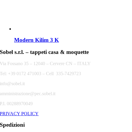
Modern Kilim 3 K
Sobel s.r.l. – tappeti casa & moquette
Via Fossano 35 – 12040 – Cervere CN – ITALY
Tel: +39 0172 471003 – Cell 335-7429723
info@sobel.it
amministrazione@pec.sobel.it
P.I. 00288970049
PRIVACY POLICY
Spedizioni