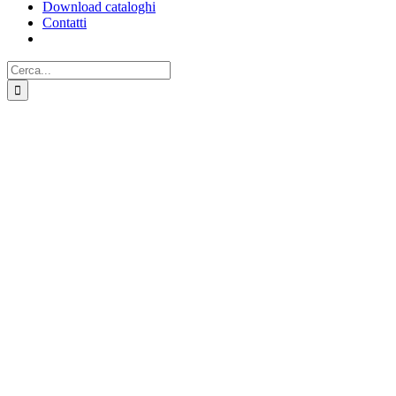
Download cataloghi
Contatti
Cerca
per: