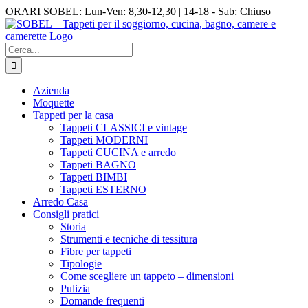
Salta
Facebook
Instagram
ORARI SOBEL: Lun-Ven: 8,30-12,30 | 14-18 - Sab: Chiuso
al
contenuto
Cerca
per:
Azienda
Moquette
Tappeti per la casa
Tappeti CLASSICI e vintage
Tappeti MODERNI
Tappeti CUCINA e arredo
Tappeti BAGNO
Tappeti BIMBI
Tappeti ESTERNO
Arredo Casa
Consigli pratici
Storia
Strumenti e tecniche di tessitura
Fibre per tappeti
Tipologie
Come scegliere un tappeto – dimensioni
Pulizia
Domande frequenti