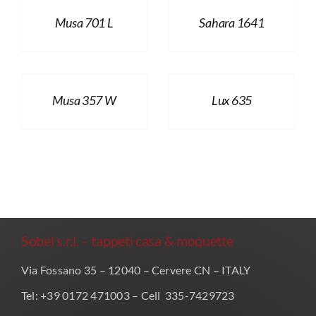
Musa 701 L
Sahara 1641
Musa 357 W
Lux 635
Sobel s.r.l. – tappeti casa & moquette
Via Fossano 35 – 12040 – Cervere CN – ITALY
Tel: +39 0172 471003 – Cell 335-7429723