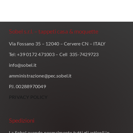
Sobel s.r.l. – tappeti casa & moquette
Via Fossano 35 – 12040 – Cervere CN – ITALY
Tel: +39 0172 471003 – Cell 335-7429723
info@sobel.it
amministrazione@pec.sobel.it
P.I. 00288970049
PRIVACY POLICY
Spedizioni
La Sobel avendo normalmente tutti gli articoli in