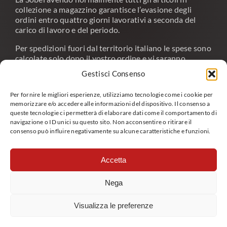
collezione a magazzino garantisce l’evasione degli
ordini entro quattro giorni lavorativi a seconda del
carico di lavoro e del periodo.
Per spedizioni fuori dal territorio italiano le spese sono
calcolate solo dopo il vostro ordine e vi saranno
comunicate a parte mediante invio di conferma
Gestisci Consenso
d’ordine.
Per fornire le migliori esperienze, utilizziamo tecnologie come i cookie per
Per tutte le spedizioni e per le consegne su
memorizzare e/o accedere alle informazioni del dispositivo. Il consenso a
appuntamento effettuate tramite corriere e’
queste tecnologie ci permetterà di elaborare dati come il comportamento di
obbligatorio indicare il numero di telefono del
navigazione o ID unici su questo sito. Non acconsentire o ritirare il
destinatario.
consenso può influire negativamente su alcune caratteristiche e funzioni.
Sei un rivenditore e vuoi avere i nostri prodotti in
catalogo?
> CONTATTACI >
Accetta
Nega
Copyright 2026 | All Rights Reserved | design by
Daniele Beccaria
Visualizza le preferenze