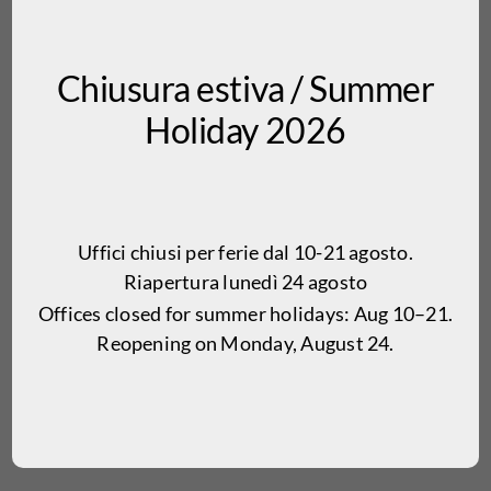
Chiusura estiva / Summer
Holiday 2026
Natura azzurro
Uffici chiusi per ferie dal 10-21 agosto.
Riapertura lunedì 24 agosto
Offices closed for summer holidays: Aug 10–21.
Tappeto in cotone naturale
colorato
con inserti in filo a
Reopening on Monday, August 24.
contrasto. Adatto al soggiorno, camera da letto, ingresso è
dotato di un pratico trattamento antiscivolo ed è lavibile
in lavatrice.
DISPONIBILE NEI FORMATI: