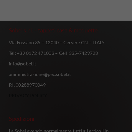
Sobel s.r.l. – tappeti casa & moquette
Via Fossano 35 – 12040 – Cervere CN – ITALY
Tel: +39 0172 471003 – Cell 335-7429723
info@sobel.it
amministrazione@pec.sobel.it
P.I. 00288970049
PRIVACY POLICY
Spedizioni
La Sobel avendo normalmente tutti gli articoli in