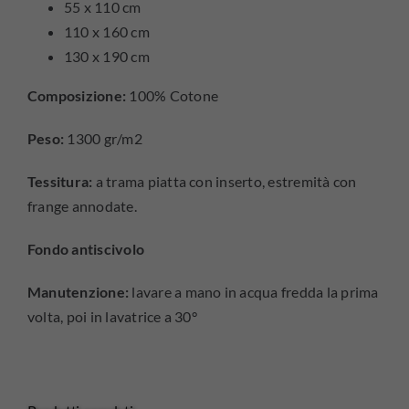
55 x 110 cm
110 x 160 cm
130 x 190 cm
Composizione:
100% Cotone
Peso:
1300 gr/m2
Tessitura:
a trama piatta con inserto, estremità con
frange annodate.
Fondo antiscivolo
Manutenzione:
lavare a mano in acqua fredda la prima
volta, poi in lavatrice a 30°