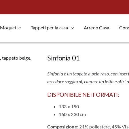
Moquette
Tappeti per la casa
Arredo Casa
Consi
Sinfonia 01
Sinfonia è un tappeto a pelo raso, con inser
arredare soggiorni, camere da letto e altri 
DISPONIBILE NEI FORMATI:
133 x 190
160 x 230 cm
Composizione:
21% poliestere, 45% Visc