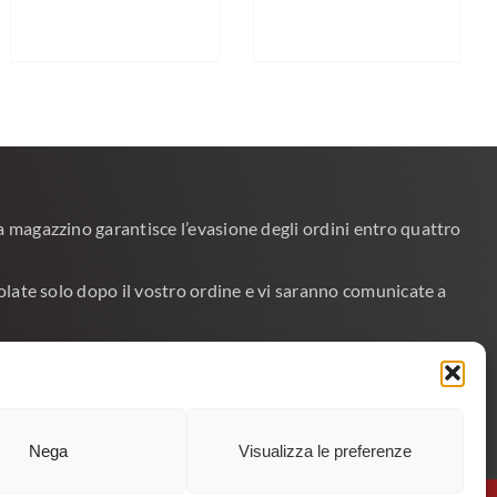
 a magazzino garantisce l’evasione degli ordini entro quattro
lcolate solo dopo il vostro ordine e vi saranno comunicate a
fettuate tramite corriere e’ obbligatorio indicare il numero
?
> CONTATTACI >
Nega
Visualizza le preferenze