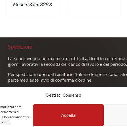
Modern Kilim 329 X
Spedizioni
La Sobel avendo normalmente tutti gli articoli in collezione
giorni lavorativi a seconda del carico di lavoro e del periodo.
Per spedizioni fuori dal territorio italiano le spese sono ca
parte mediante invio di conferma d’ordine.
Per tutte le spedizioni e per le consegne su appuntamento ef
Gestisci Consenso
di telefono del destinatario.
Sei un rivenditore e vuoi avere i nostri prodotti in catalogo
memorizzare e/o
 permetterà di
Accetta
to. Non acconsentire
unzioni.
Copyright 2026 | All Rights Reserved | design by
Daniele Beccaria