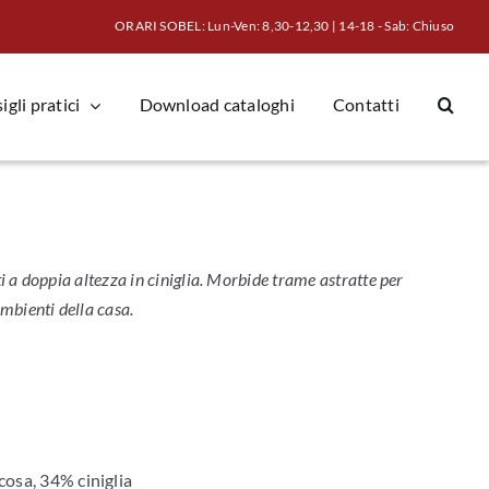
ORARI SOBEL: Lun-Ven: 8,30-12,30 | 14-18 - Sab: Chiuso
gli pratici
Download cataloghi
Contatti
ti a doppia altezza in ciniglia. Morbide trame astratte per
ambienti della casa.
osa, 34% ciniglia