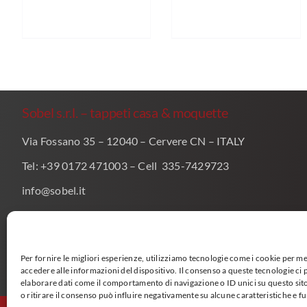
Sobel s.r.l. – tappeti casa & moquette
Via Fossano 35 – 12040 – Cervere CN – ITALY
Tel: +39 0172 471003 – Cell 335-7429723
info@sobel.it
amministrazione@pec.sobel.it
P.I. 00288970049
Per fornire le migliori esperienze, utilizziamo tecnologie come i cookie per 
PRIVACY POLICY
accedere alle informazioni del dispositivo. Il consenso a queste tecnologie ci
elaborare dati come il comportamento di navigazione o ID unici su questo si
o ritirare il consenso può influire negativamente su alcune caratteristiche e f