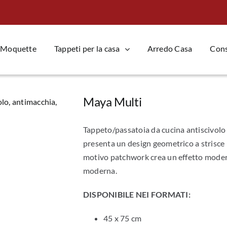
Moquette
Tappeti per la casa
Arredo Casa
Consi
Maya Multi
Tappeto/passatoia da cucina antiscivolo 
presenta un design geometrico a strisce m
motivo patchwork crea un effetto moderno
moderna.
DISPONIBILE NEI FORMATI:
45 x 75 cm