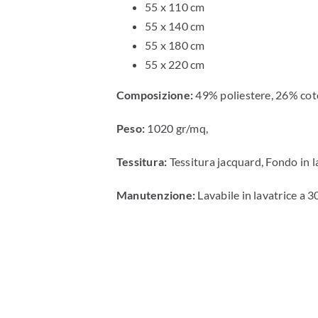
55 x 110 cm
55 x 140 cm
55 x 180 cm
55 x 220 cm
Composizione:
49% poliestere, 26% coto
Peso:
1020 gr/mq,
Tessitura:
Tessitura jacquard, Fondo in l
Manutenzione:
Lavabile in lavatrice a 30