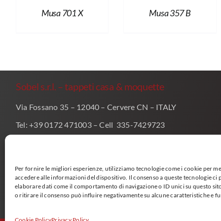
Musa 701 X
Musa 357 B
Sobel s.r.l. – tappeti casa & moquette
Via Fossano 35 – 12040 – Cervere CN – ITALY
Tel: +39 0172 471003 – Cell 335-7429723
info@sobel.it
amministrazione@pec.sobel.it
Per fornire le migliori esperienze, utilizziamo tecnologie come i cookie per 
P.I. 00288970049
accedere alle informazioni del dispositivo. Il consenso a queste tecnologie ci
elaborare dati come il comportamento di navigazione o ID unici su questo si
PRIVACY POLICY
o ritirare il consenso può influire negativamente su alcune caratteristiche e f
Cookie Policy
Privacy Policy