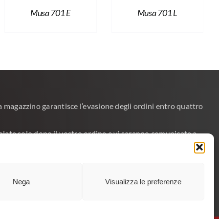
Musa 701 E
Musa 701 L
 a magazzino garantisce l’evasione degli ordini entro quattro
lcolate solo dopo il vostro ordine e vi saranno comunicate a
fettuate tramite corriere e’ obbligatorio indicare il numero
Nega
Visualizza le preferenze
?
> CONTATTACI >