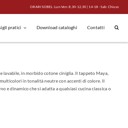
ORARI SOBEL: Lun-Ven: 8,30-12,30 | 14-18 - Sab: Chiuso
gli pratici
Download cataloghi
Contatti
e lavabile, in morbido cotone ciniglia. Il tappeto Maya,
ulticolori in tonalità neutre con accenti di colore. Il
 e dinamico che si adatta a qualsiasi cucina classica o