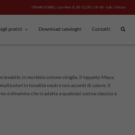
ORARI SOBEL: Lun-Ven: 8,30-12,30 | 14-18 - Sab: Chiuso
gli pratici
Download cataloghi
Contatti
e lavabile, in morbido cotone ciniglia. Il tappeto Maya,
ulticolori in tonalità neutre con accenti di colore. Il
 e dinamico che si adatta a qualsiasi cucina classica o