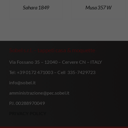
Sahara 1849
Musa 357 W
Sobel s.r.l. – tappeti casa & moquette
Via Fossano 35 – 12040 – Cervere CN – ITALY
Tel: +39 0172 471003 – Cell 335-7429723
info@sobel.it
amministrazione@pec.sobel.it
P.I. 00288970049
PRIVACY POLICY