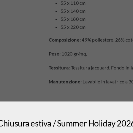
55 x 110 cm
55 x 140 cm
55 x 180 cm
55 x 220 cm
Composizione:
49% poliestere, 26% coto
Peso:
1020 gr/mq,
Tessitura:
Tessitura jacquard, Fondo in l
Manutenzione:
Lavabile in lavatrice a 30
Chiusura estiva / Summer Holiday 202