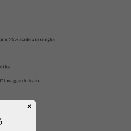
ne, 25% acrilico di ciniglia
attice
°, lavaggio delicato.
6