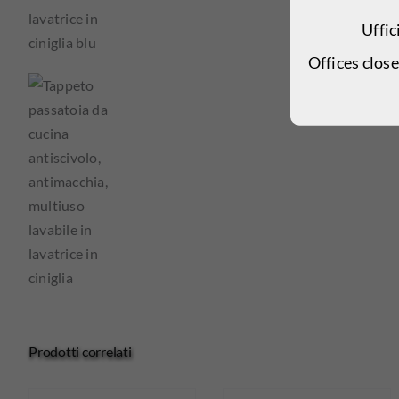
Uffic
Offices clos
Prodotti correlati