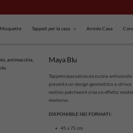
Moquette
Tappeti per la casa
Arredo Casa
Consi
Maya Blu
Tappeto/passatoia da cucina antiscivolo 
presenta un design geometrico a strisce m
motivo patchwork crea un effetto moderno
moderna.
DISPONIBILE NEI FORMATI:
45 x 75 cm