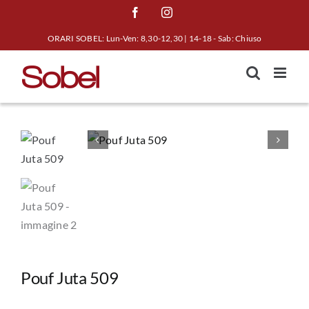
Salta
Facebook
Instagram
al
ORARI SOBEL: Lun-Ven: 8,30-12,30 | 14-18 - Sab: Chiuso
contenuto
Pouf Juta 509