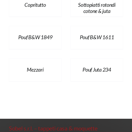
Copritutto
Sottopiatti rotondi
cotone & juta
Pouf B&W 1849
Pouf B&W 1611
Mezzari
Pouf Juta 234
Sobel s.r.l. – tappeti casa & moquette