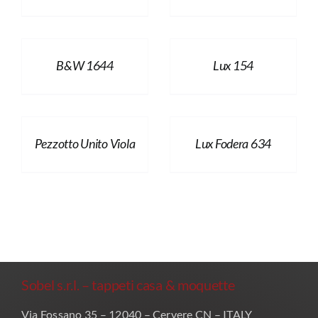
B&W 1644
Lux 154
Pezzotto Unito Viola
Lux Fodera 634
Sobel s.r.l. – tappeti casa & moquette
Via Fossano 35 – 12040 – Cervere CN – ITALY