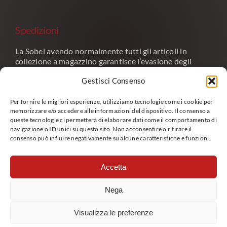
Spedizioni
La Sobel avendo normalmente tutti gli articoli in
collezione a magazzino garantisce l’evasione degli
ordini entro quattro giorni lavorativi a seconda del
Gestisci Consenso
carico di lavoro e del periodo.
Per spedizioni fuori dal territorio italiano le spese sono
Per fornire le migliori esperienze, utilizziamo tecnologie come i cookie per
calcolate solo dopo il vostro ordine e vi saranno
memorizzare e/o accedere alle informazioni del dispositivo. Il consenso a
comunicate a parte mediante invio di conferma
queste tecnologie ci permetterà di elaborare dati come il comportamento di
navigazione o ID unici su questo sito. Non acconsentire o ritirare il
d’ordine.
consenso può influire negativamente su alcune caratteristiche e funzioni.
Per tutte le spedizioni e per le consegne su
appuntamento effettuate tramite corriere e’
Accetta
obbligatorio indicare il numero di telefono del
destinatario.
Nega
Sei un rivenditore e vuoi avere i nostri prodotti in
catalogo?
> CONTATTACI >
Visualizza le preferenze