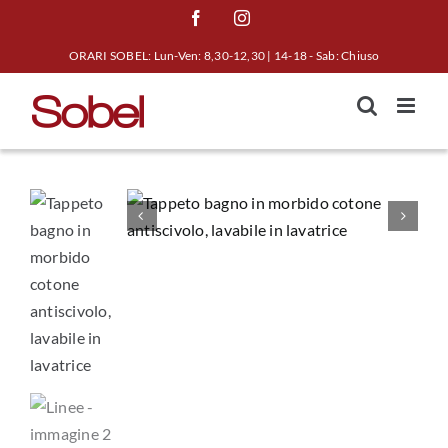
Salta
Facebook
Instagram
al
ORARI SOBEL: Lun-Ven: 8,30-12,30 | 14-18 - Sab: Chiuso
contenuto