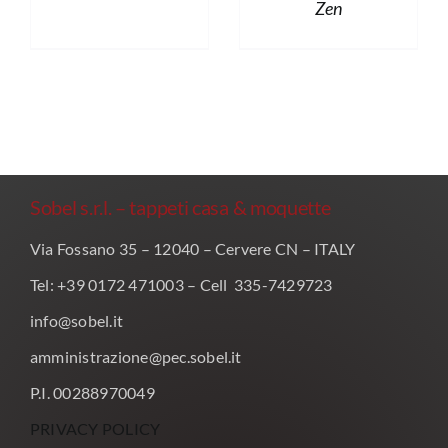
Zen
Sobel s.r.l. – tappeti casa & moquette
Via Fossano 35 – 12040 – Cervere CN – ITALY
Tel: +39 0172 471003 – Cell 335-7429723
info@sobel.it
amministrazione@pec.sobel.it
P.I. 00288970049
PRIVACY POLICY