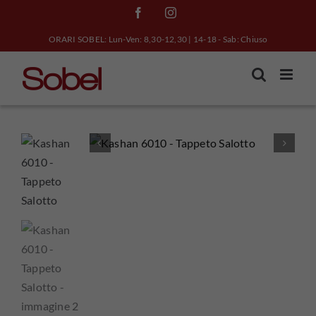
Salta
Facebook
Instagram
al
ORARI SOBEL: Lun-Ven: 8,30-12,30 | 14-18 - Sab: Chiuso
contenuto