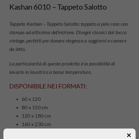
Kashan 6010 – Tappeto Salotto
Tappeto Kashan – Tappeto Salotto: tappeto a pelo raso con
stampa ad altissima definizione
. Disegni classici dal tocco
vintage, perfetti per donare elegenza a soggiorni e camere
da letto.
La particolarità di questo prodotto è la possibilità di
lavarlo in lavatrice a basse temperature.
DISPONIBILE NEI FORMATI:
60 x 120
80 x 150 cm
120 x 180 cm
160 x 230 cm
Composizione:
100% Poliestere