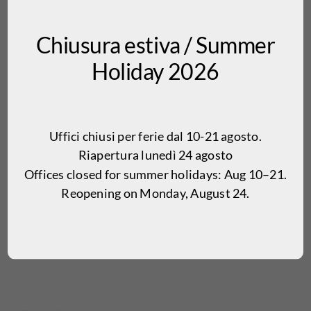
Peso:
1100 gr/m2
Chiusura estiva / Summer
Altezza vello:
3 mm
Holiday 2026
Densità:
stampa digitale ad altissima definizione
Fondo:
antiscivolo
Uffici chiusi per ferie dal 10-21 agosto.
Riapertura lunedì 24 agosto
Manutenzione:
uso regolare dell’aspirapolvere,
Offices closed for summer holidays: Aug 10–21.
lavabile in lavatrice a 30°.
Reopening on Monday, August 24.