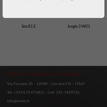
Sea 81 E
Jungle 3 W03
Sobel s.r.l. – tappeti casa & moquette
Via Fossano 35 – 12040 – Cervere CN – ITALY
Tel: +39 0172 471003 – Cell 335-7429723
info@sobel.it