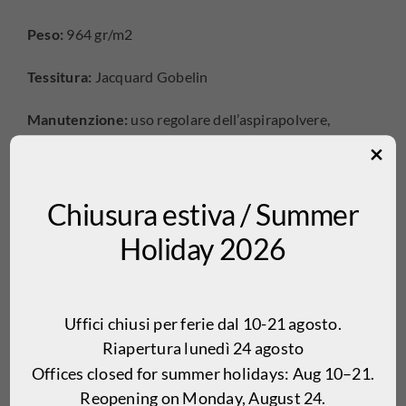
Peso:
964 gr/m2
Tessitura:
Jacquard Gobelin
Manutenzione:
uso regolare dell’aspirapolvere,
lavabile con acqua
Chiusura estiva / Summer
Prodotti correlati
Holiday 2026
Sea 526 E
Garden 24
Uffici chiusi per ferie dal 10-21 agosto.
Riapertura lunedì 24 agosto
Offices closed for summer holidays: Aug 10–21.
Reopening on Monday, August 24.
Garden 605
Jungle 24