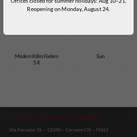
Offices closed for summer holidays: Aug 10–21.
Reopening on Monday, August 24.
Alice 1330
Modern Kilim 3 K
Modern Kilim Fodera
Sun
5 X
Sobel s.r.l. – tappeti casa & moquette
Via Fossano 35 – 12040 – Cervere CN – ITALY