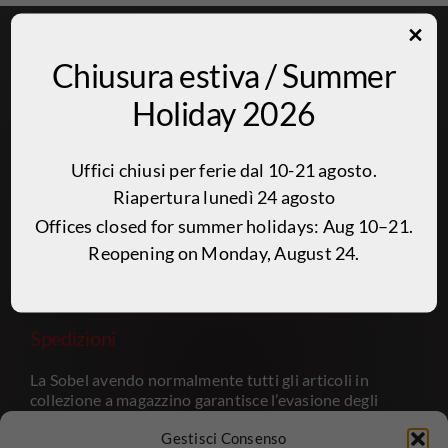
Sobel s.r.l. – tappeti casa & moquette
Chiusura estiva / Summer
Via Fossano 35 – 12040 – Cervere CN – ITALY
Holiday 2026
Tel: +39 0172 471003 – Cell 335-7429723
info@sobel.it
Uffici chiusi per ferie dal 10-21 agosto.
amministrazione@pec.sobel.it
Riapertura lunedì 24 agosto
P.I. 00288970049
Offices closed for summer holidays: Aug 10–21.
Reopening on Monday, August 24.
PRIVACY POLICY
Spedizioni
La Sobel avendo normalmente tutti gli articoli in
collezione a magazzino garantisce l’evasione degli
ordini entro quattro giorni lavorativi a seconda del
Gestisci Consenso
carico di lavoro e del periodo.